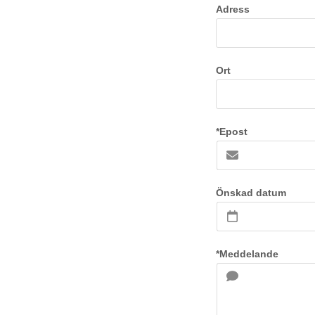
Adress
Ort
*Epost
Önskad datum
*Meddelande