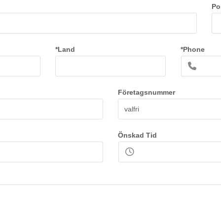
Po
*Land
*Phone
Företagsnummer
Önskad Tid