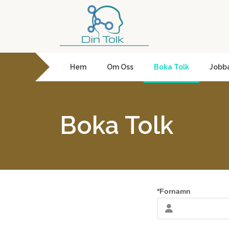
Hem
Om Oss
Boka Tolk
Jobb
Boka Tolk
*Fornamn